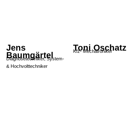
Jens
Toni Oschatz
Kfz- Mechatroniker
Baumgärtel
Diagnosetechniker, System-
& Hochvolttechniker