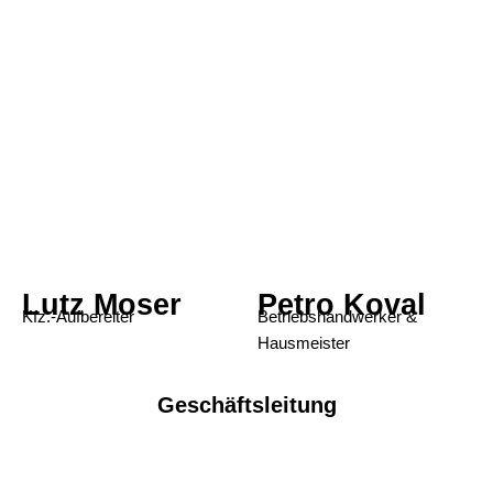
Lutz Moser
Petro Koval
Kfz.-Aufbereiter
Betriebshandwerker &
Hausmeister
Geschäftsleitung