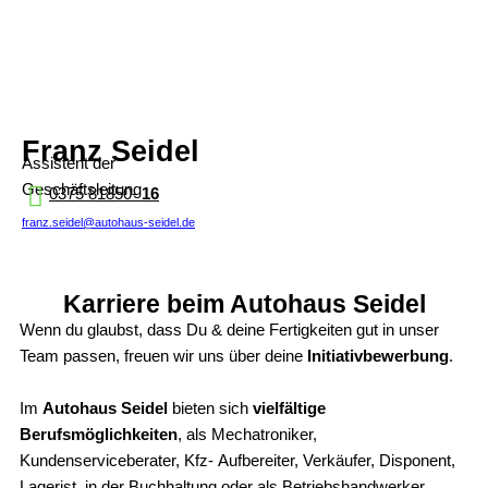
Franz Seidel
Assistent der
Geschäftsleitung
0375 81850-
1
6
franz.seidel@autohaus-seidel.de
Karriere beim Autohaus Seidel
Wenn du glaubst, dass Du & deine Fertigkeiten gut in unser
Team passen, freuen wir uns über deine
Initiativbewerbung
.
Im
Autohaus Seidel
bieten sich
vielfältige
Berufsmöglichkeiten
, als Mechatroniker,
Kundenserviceberater, Kfz- Aufbereiter, Verkäufer, Disponent,
Lagerist, in der Buchhaltung oder als Betriebshandwerker.